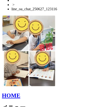
>
line_oa_chat_250627_123116
HOME