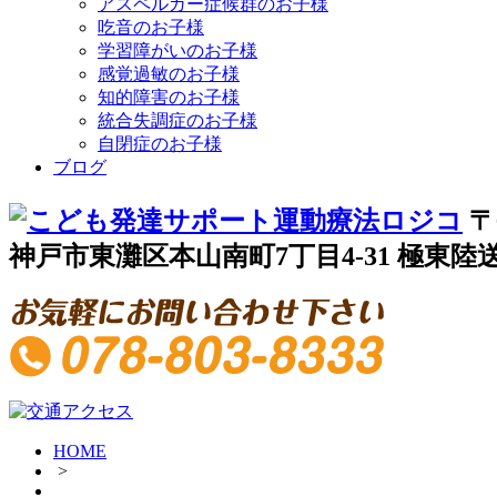
アスペルガー症候群のお子様
吃音のお子様
学習障がいのお子様
感覚過敏のお子様
知的障害のお子様
統合失調症のお子様
自閉症のお子様
ブログ
〒
神戸市東灘区本山南町7丁目4-31 極東陸送
HOME
>