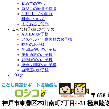
初めての方へ
ロジコの療育の特徴
ご利用までの流れ
料金について
よくあるご質問
こんなお子様におすすめ
ADHDのお子様
アスペルガー症候群のお子様
吃音のお子様
学習障がいのお子様
感覚過敏のお子様
知的障害のお子様
統合失調症のお子様
自閉症のお子様
ブログ
〒658-
神戸市東灘区本山南町7丁目4-31 極東陸送