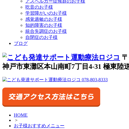
アスペルガー症候群のお子様
吃音のお子様
学習障がいのお子様
感覚過敏のお子様
知的障害のお子様
統合失調症のお子様
自閉症のお子様
ブログ
〒
神戸市東灘区本山南町7丁目4-31 極東陸送
HOME
>
お子様おすすめメニュー