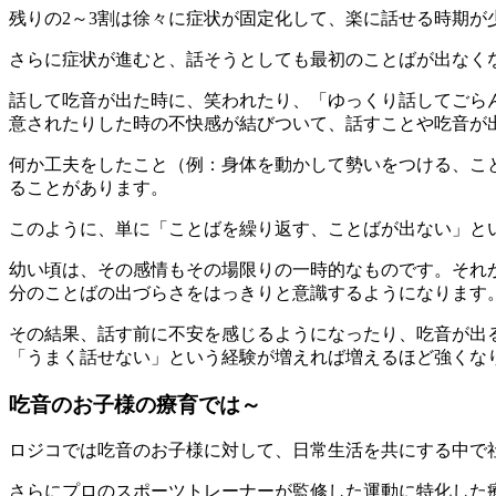
残りの2～3割は徐々に症状が固定化して、楽に話せる時期が
さらに症状が進むと、話そうとしても最初のことばが出なく
話して吃音が出た時に、笑われたり、「ゆっくり話してごら
意されたりした時の不快感が結びついて、話すことや吃音が
何か工夫をしたこと（例：身体を動かして勢いをつける、こ
ることがあります。
このように、単に「ことばを繰り返す、ことばが出ない」と
幼い頃は、その感情もその場限りの一時的なものです。それ
分のことばの出づらさをはっきりと意識するようになります
その結果、話す前に不安を感じるようになったり、吃音が出
「うまく話せない」という経験が増えれば増えるほど強くな
吃音のお子様の療育では～
ロジコでは吃音のお子様に対して、日常生活を共にする中で
さらにプロのスポーツトレーナーが監修した運動に特化した