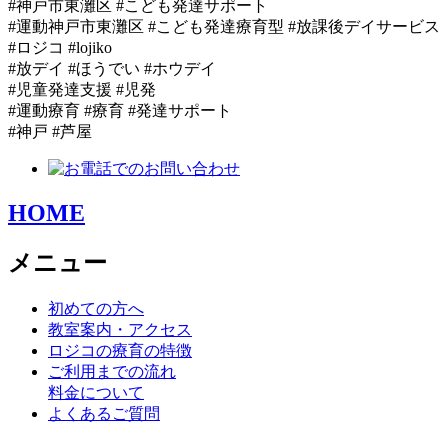
#神戸市東灘区 #こども発達サポート
#運動神戸市東灘区 #こども発達療育型 #放課後デイサービス
#ロジコ #lojiko
#放デイ #ほうでい #ホウデイ
#児童発達支援 #児発
#運動療育 #療育 #発達サポート
#神戸 #芦屋
HOME
メニュー
初めての方へ
教室案内・アクセス
ロジコの療育の特徴
ご利用までの流れ
料金について
よくあるご質問