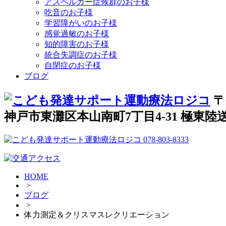
アスペルガー症候群のお子様
吃音のお子様
学習障がいのお子様
感覚過敏のお子様
知的障害のお子様
統合失調症のお子様
自閉症のお子様
ブログ
〒
神戸市東灘区本山南町7丁目4-31 極東陸送
HOME
>
ブログ
>
体力測定＆クリスマスレクリエーション