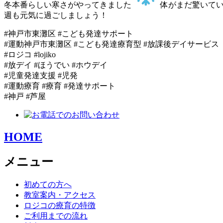
冬本番らしい寒さがやってきました
体がまだ驚いて
週も元気に過ごしましょう！
#神戸市東灘区 #こども発達サポート
#運動神戸市東灘区 #こども発達療育型 #放課後デイサービス
#ロジコ #lojiko
#放デイ #ほうでい #ホウデイ
#児童発達支援 #児発
#運動療育 #療育 #発達サポート
#神戸 #芦屋
HOME
メニュー
初めての方へ
教室案内・アクセス
ロジコの療育の特徴
ご利用までの流れ