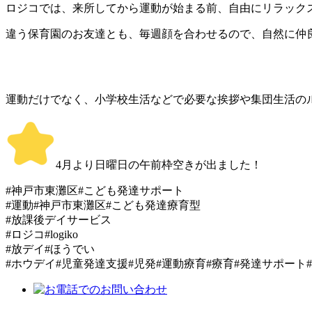
ロジコでは、来所してから運動が始まる前、自由にリラック
違う保育園のお友達とも、毎週顔を合わせるので、自然に仲
運動だけでなく、小学校生活などで必要な挨拶や集団生活の
️4月より日曜日の午前枠空きが出ました！
#神戸市東灘区#こども発達サポート
#運動#神戸市東灘区#こども発達療育型
#放課後デイサービス
#ロジコ#logiko
#放デイ#ほうでい
#ホウデイ#児童発達支援#児発#運動療育#療育#発達サポート