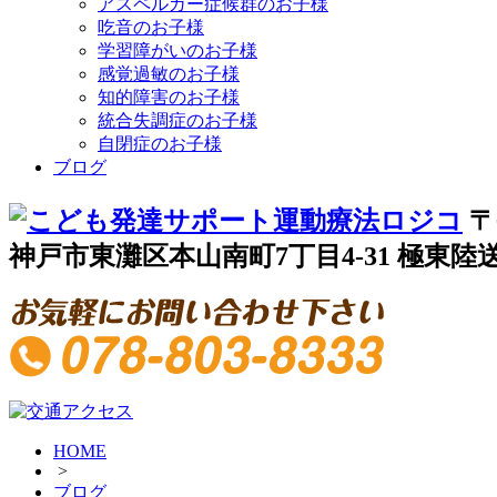
アスペルガー症候群のお子様
吃音のお子様
学習障がいのお子様
感覚過敏のお子様
知的障害のお子様
統合失調症のお子様
自閉症のお子様
ブログ
〒
神戸市東灘区本山南町7丁目4-31 極東陸送
HOME
>
ブログ