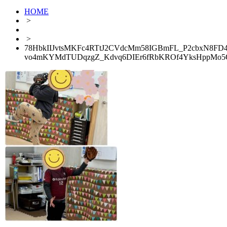
HOME
>
>
78HbkIIJvtsMKFc4RTtJ2CVdcMm58IGBmFL_P2cbxN8FD4
vo4mKYMdTUDqzgZ_Kdvq6DIEr6fRbKROf4YksHppMo