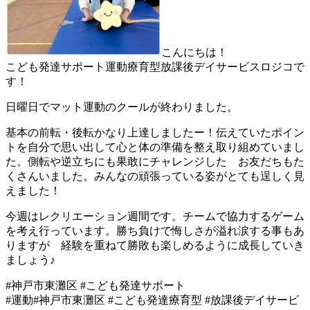
こんにちは！
こども発達サポート運動療育型放課後デイサービスロジコで
す！
日曜日でマット運動のクールが終わりました。
基本の前転・後転かなり上達しましたー！伝えていたポイン
トを自分で思い出して心と体の準備を整え取り組めていまし
た。側転や逆立ちにも果敢にチャレンジした お友だちもた
くさんいました。みんなの頑張っている姿がとても逞しく見
えました！
今週はレクリエーション週間です。チームで協力するゲーム
を考え行っています。勝ち負けで悔しさが溢れ涙する事もあ
りますが 経験を重ねて勝敗も楽しめるように成長していき
ましょう♪
#神戸市東灘区 #こども発達サポート
#運動#神戸市東灘区 #こども発達療育型 #放課後デイサービ