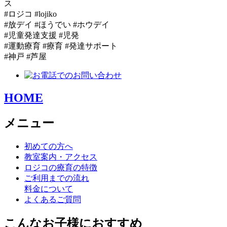
ス
#ロジコ #lojiko
#放デイ #ほうでい #ホウデイ
#児童発達支援 #児発
#運動療育 #療育 #発達サポート
#神戸 #芦屋
HOME
メニュー
初めての方へ
教室案内・アクセス
ロジコの療育の特徴
ご利用までの流れ
料金について
よくあるご質問
こんなお子様におすすめ