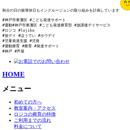
秋分の日の振替休日もインクルージョンの取り組みを計画しています
#神戸市東灘区 #こども発達サポート

#運動#神戸市東灘区 #こども発達療育型 #放課後デイサービス

#ロジコ #lojiko

#放デイ #ほうでい #ホウデイ

#児童発達支援 #児発

#運動療育 #療育 #発達サポート

#神戸 #芦屋 
HOME
メニュー
初めての方へ
教室案内・アクセス
ロジコの療育の特徴
ご利用までの流れ
料金について