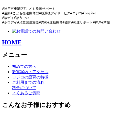
#神戸市東灘区#こども発達サポート

#運動#こども発達療育型#放課後デイサービス#ロジコ#logiko

#放デイ#ほうでい

#ホウデイ#児童発達支援#児発#運動療育#療育#発達サポート#神戸#芦屋
HOME
メニュー
初めての方へ
教室案内・アクセス
ロジコの療育の特徴
ご利用までの流れ
料金について
よくあるご質問
こんなお子様におすすめ