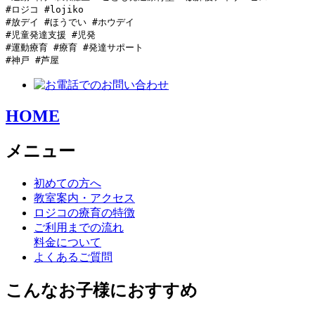
#ロジコ #lojiko

#放デイ #ほうでい #ホウデイ

#児童発達支援 #児発

#運動療育 #療育 #発達サポート

#神戸 #芦屋 
HOME
メニュー
初めての方へ
教室案内・アクセス
ロジコの療育の特徴
ご利用までの流れ
料金について
よくあるご質問
こんなお子様におすすめ