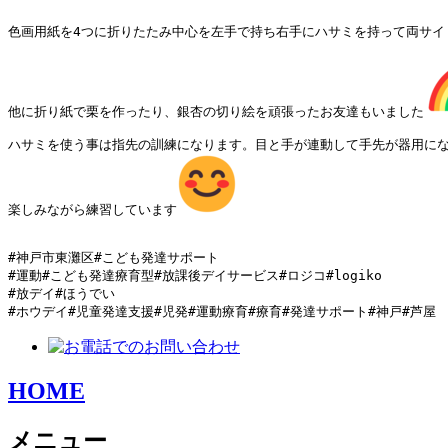
色画用紙を4つに折りたたみ中心を左手で持ち右手にハサミを持って両サ
他に折り紙で栗を作ったり、銀杏の切り絵を頑張ったお友達もいました
ハサミを使う事は指先の訓練になります。目と手が連動して手先が器用にな
楽しみながら練習しています
#神戸市東灘区#こども発達サポート

#運動#こども発達療育型#放課後デイサービス#ロジコ#logiko

#放デイ#ほうでい

#ホウデイ#児童発達支援#児発#運動療育#療育#発達サポート#神戸#芦屋
HOME
メニュー