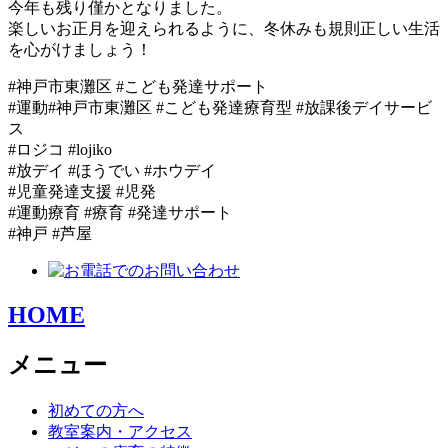
今年も残り僅かとなりました。
楽しいお正月を迎えられるように、冬休みも規則正しい生活
を心がけましょう！
#神戸市東灘区 #こども発達サポート
#運動#神戸市東灘区 #こども発達療育型 #放課後デイサービ
ス
#ロジコ #lojiko
#放デイ #ほうでい #ホウデイ
#児童発達支援 #児発
#運動療育 #療育 #発達サポート
#神戸 #芦屋
HOME
メニュー
初めての方へ
教室案内・アクセス