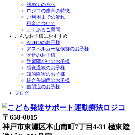
初めての方へ
ロジコの療育の特徴
ご利用までの流れ
料金について
よくあるご質問
こんなお子様におすすめ
ADHDのお子様
アスペルガー症候群のお子様
吃音のお子様
学習障がいのお子様
感覚過敏のお子様
知的障害のお子様
統合失調症のお子様
自閉症のお子様
ブログ
〒658-0015
神戸市東灘区本山南町7丁目4-31 極東陸