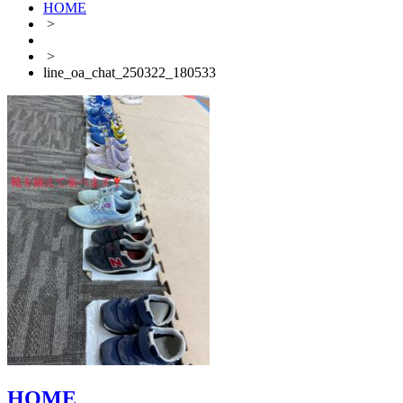
HOME
>
>
line_oa_chat_250322_180533
HOME