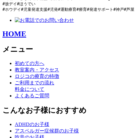
#放デイ#ほうでい

#ホウデイ#児童発達支援#児発#運動療育#療育#発達サポート#神戸#芦屋
HOME
メニュー
初めての方へ
教室案内・アクセス
ロジコの療育の特徴
ご利用までの流れ
料金について
よくあるご質問
こんなお子様におすすめ
ADHDのお子様
アスペルガー症候群のお子様
吃音のお子様