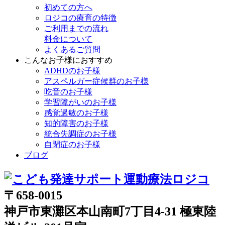
初めての方へ
ロジコの療育の特徴
ご利用までの流れ
料金について
よくあるご質問
こんなお子様におすすめ
ADHDのお子様
アスペルガー症候群のお子様
吃音のお子様
学習障がいのお子様
感覚過敏のお子様
知的障害のお子様
統合失調症のお子様
自閉症のお子様
ブログ
〒658-0015
神戸市東灘区本山南町7丁目4-31 極東陸