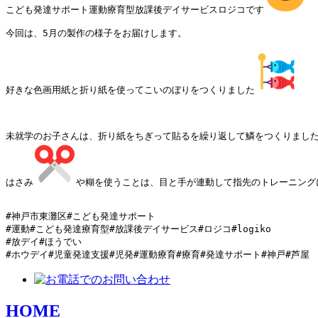
こども発達サポート運動療育型放課後デイサービスロジコです
今回は、5月の製作の様子をお届けします。

好きな色画用紙と折り紙を使ってこいのぼりをつくりました
未就学のお子さんは、折り紙をちぎって貼るを繰り返して鱗をつくりまし
はさみ
や糊を使うことは、目と手が連動して指先のトレーニング
#神戸市東灘区#こども発達サポート

#運動#こども発達療育型#放課後デイサービス#ロジコ#logiko

#放デイ#ほうでい

#ホウデイ#児童発達支援#児発#運動療育#療育#発達サポート#神戸#芦屋
HOME