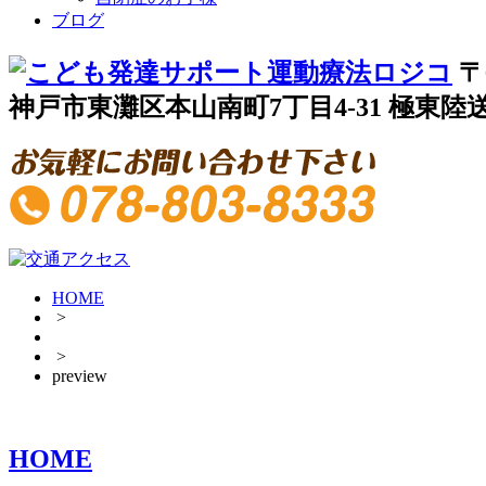
ブログ
〒
神戸市東灘区本山南町7丁目4-31 極東陸送
HOME
>
>
preview
HOME