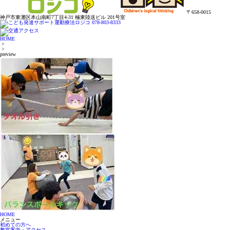
〒658-0015
神戸市東灘区本山南町7丁目4-31 極東陸送ビル 201号室
HOME
>
>
preview
HOME
メニュー
初めての方へ
教室案内・アクセス