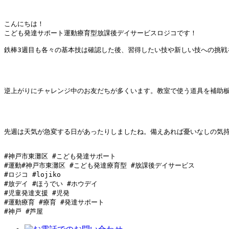
こんにちは！

こども発達サポート運動療育型放課後デイサービスロジコです！

鉄棒3週目も各々の基本技は確認した後、習得したい技や新しい技への挑戦を
逆上がりにチャレンジ中のお友だちが多くいます。教室で使う道具を補助
先週は天気が急変する日があったりしましたね。備えあれば憂いなしの気
#神戸市東灘区 #こども発達サポート

#運動#神戸市東灘区 #こども発達療育型 #放課後デイサービス

#ロジコ #lojiko

#放デイ #ほうでい #ホウデイ

#児童発達支援 #児発

#運動療育 #療育 #発達サポート

#神戸 #芦屋 　