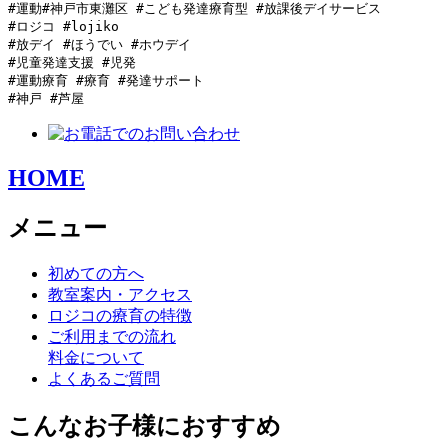
#運動#神戸市東灘区 #こども発達療育型 #放課後デイサービス

#ロジコ #lojiko

#放デイ #ほうでい #ホウデイ

#児童発達支援 #児発

#運動療育 #療育 #発達サポート

#神戸 #芦屋 
HOME
メニュー
初めての方へ
教室案内・アクセス
ロジコの療育の特徴
ご利用までの流れ
料金について
よくあるご質問
こんなお子様におすすめ