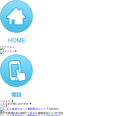
▼
メニュー
▼
こんなお子様におすすめ
▼
ブログ
〒658-0015
神戸市東灘区本山南町7丁目4-31 極東陸送ビル 201号室