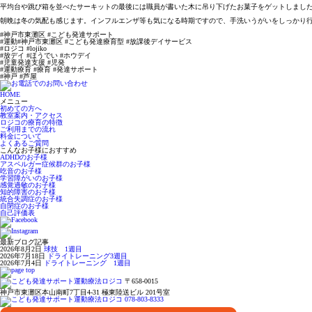
平均台や跳び箱を並べたサーキットの最後には職員が書いた木に吊り下げたお菓子をゲットしまし
朝晩は冬の気配も感じます。インフルエンザ等も気になる時期ですので、手洗いうがいをしっかり行
#神戸市東灘区 #こども発達サポート

#運動#神戸市東灘区 #こども発達療育型 #放課後デイサービス

#ロジコ #lojiko

#放デイ #ほうでい #ホウデイ

#児童発達支援 #児発

#運動療育 #療育 #発達サポート

#神戸 #芦屋 
HOME
メニュー
初めての方へ
教室案内・アクセス
ロジコの療育の特徴
ご利用までの流れ
料金について
よくあるご質問
こんなお子様におすすめ
ADHDのお子様
アスペルガー症候群のお子様
吃音のお子様
学習障がいのお子様
感覚過敏のお子様
知的障害のお子様
統合失調症のお子様
自閉症のお子様
自己評価表
最新ブログ記事
2026年8月2日
球技 1週目
2026年7月18日
ドライトレーニング3週目
2026年7月4日
ドライトレーニング 1週目
〒658-0015
神戸市東灘区本山南町7丁目4-31 極東陸送ビル 201号室