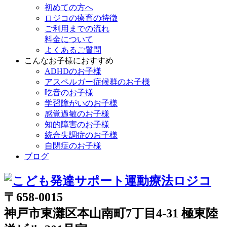
初めての方へ
ロジコの療育の特徴
ご利用までの流れ
料金について
よくあるご質問
こんなお子様におすすめ
ADHDのお子様
アスペルガー症候群のお子様
吃音のお子様
学習障がいのお子様
感覚過敏のお子様
知的障害のお子様
統合失調症のお子様
自閉症のお子様
ブログ
〒658-0015
神戸市東灘区本山南町7丁目4-31 極東陸