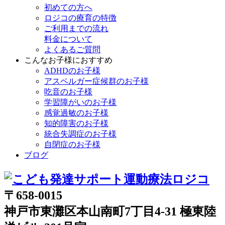
初めての方へ
ロジコの療育の特徴
ご利用までの流れ
料金について
よくあるご質問
こんなお子様におすすめ
ADHDのお子様
アスペルガー症候群のお子様
吃音のお子様
学習障がいのお子様
感覚過敏のお子様
知的障害のお子様
統合失調症のお子様
自閉症のお子様
ブログ
〒658-0015
神戸市東灘区本山南町7丁目4-31 極東陸