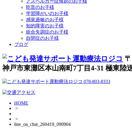
アスペルガー症候群のお子様
吃音のお子様
学習障がいのお子様
感覚過敏のお子様
知的障害のお子様
統合失調症のお子様
自閉症のお子様
ブログ
〒
神戸市東灘区本山南町7丁目4-31 極東陸送
HOME
>
>
line_oa_chat_260419_090904