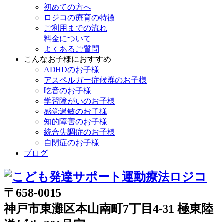
初めての方へ
ロジコの療育の特徴
ご利用までの流れ
料金について
よくあるご質問
こんなお子様におすすめ
ADHDのお子様
アスペルガー症候群のお子様
吃音のお子様
学習障がいのお子様
感覚過敏のお子様
知的障害のお子様
統合失調症のお子様
自閉症のお子様
ブログ
〒658-0015
神戸市東灘区本山南町7丁目4-31 極東陸