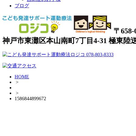
ブログ
〒658-
神戸市東灘区本山南町7丁目4-31 極東陸送
HOME
>
>
1586844899672