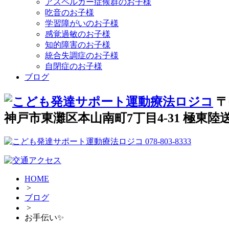
アスペルガー症候群のお子様
吃音のお子様
学習障がいのお子様
感覚過敏のお子様
知的障害のお子様
統合失調症のお子様
自閉症のお子様
ブログ
〒
神戸市東灘区本山南町7丁目4-31 極東陸送
HOME
>
ブログ
>
お手伝い✨