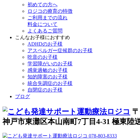
初めての方へ
ロジコの療育の特徴
ご利用までの流れ
料金について
よくあるご質問
こんなお子様におすすめ
ADHDのお子様
アスペルガー症候群のお子様
吃音のお子様
学習障がいのお子様
感覚過敏のお子様
知的障害のお子様
統合失調症のお子様
自閉症のお子様
ブログ
〒
神戸市東灘区本山南町7丁目4-31 極東陸送