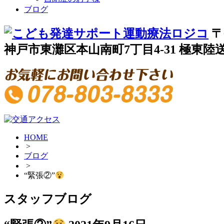
ブログ
〒
神戸市東灘区本山南町7丁目4-31 極東陸送
HOME
>
ブログ
>
“緊張②”
スタッフブログ