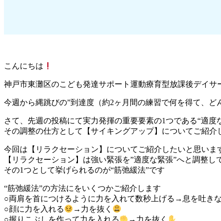
こんにちは
神戸市東灘区のこども発達サポート運動療育型放課後デイサ
今週から縄跳びの”到達度（約2ヶ月間の練習で何を得て、ど
さて、先週の投稿にて実力発揮の重要要素の1つである“適度
その調整の仕方として【サイキングアップ】についてご紹介
今回は【リラクセーション】についてご紹介したいと思いま
【リラクセーション】は強い緊張を”適度な緊張”へと調整し
その1つとして挙げられるのが“筋弛緩法”です
“筋弛緩法”の方法にをいくつかご紹介します
○両肩を首につけるように力を入れて数秒上げる→息を吐き
○顔に力を入れる
→力を抜く
○握りこぶしを作って力を入れる
→力を抜く