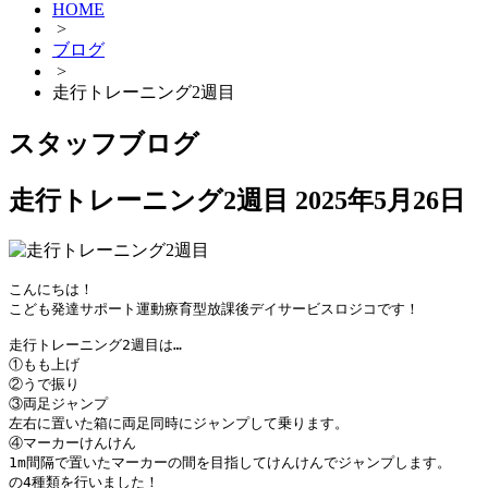
HOME
>
ブログ
>
走行トレーニング2週目
スタッフブログ
走行トレーニング2週目
2025年5月26日
こんにちは！

こども発達サポート運動療育型放課後デイサービスロジコです！

走行トレーニング2週目は…

①もも上げ

②うで振り

③両足ジャンプ

左右に置いた箱に両足同時にジャンプして乗ります。

④マーカーけんけん

1m間隔で置いたマーカーの間を目指してけんけんでジャンプします。

の4種類を行いました！
