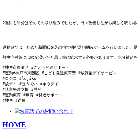
2週目も半分は初めての取り組みでしたが、日々改善しながら楽しく取り組
運動遊びは、丸めた新聞紙を足の指で掴む足指掴みゲームを行いました。
熱中症対策には喉が渇いたと思う前に給水する必要があります。水分補給を
#神戸市東灘区 #こども発達サポート

#運動#神戸市東灘区 #こども発達療育型 #放課後デイサービス

#ロジコ #lojiko

#放デイ #ほうでい #ホウデイ

#児童発達支援 #児発

#運動療育 #療育 #発達サポート

#神戸 #芦屋 　
HOME